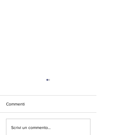
Commenti
LIMITED EDITION :
ARRIVA SANTE' III
Scrivi un commento...
Collezione Jacquard
DISPOSITIVO M